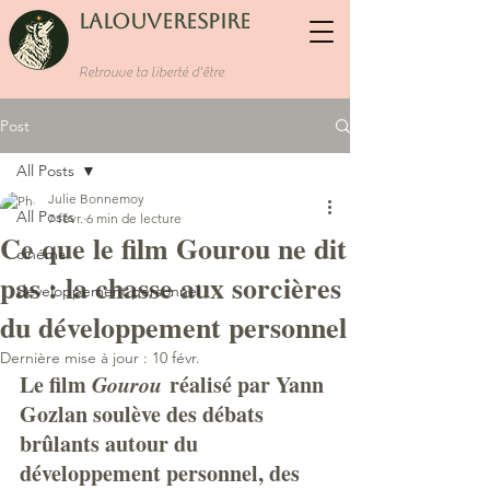
LaLouverespire
Retrouve ta liberté d'être
Post
All Posts
Julie Bonnemoy
All Posts
7 févr.
6 min de lecture
Ce que le film Gourou ne dit
cinéma
pas : la chasse aux sorcières
développement personnel
du développement personnel
Dernière mise à jour :
10 févr.
Le film 
Gourou
 réalisé par Yann 
Gozlan
soulève des débats 
brûlants autour du 
développement personnel, des 