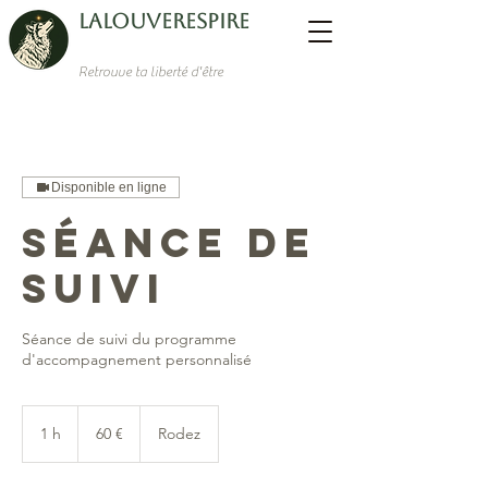
LaLouverespire
Retrouve ta liberté d'être
Disponible en ligne
Séance de
suivi
Séance de suivi du programme
d'accompagnement personnalisé
60
euros
1 h
1
60 €
Rodez