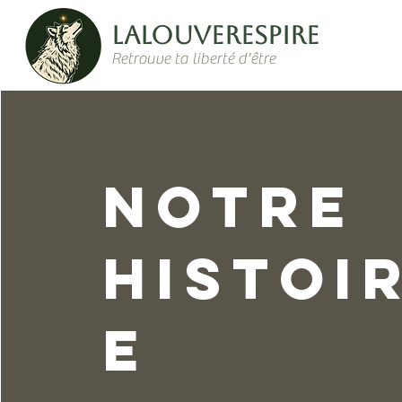
LaLouverespire
Retrouve ta liberté d'être
Notre
histoi
e