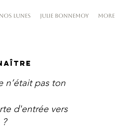
e nos Lunes
Julie Bonnemoy
More
naître
re n’était pas ton
te d'entrée vers
 ?