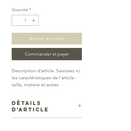
Quantité
*
Ajouter au panier
Commander et payer
Description d'article. Saisissez ici 
les caractéristiques de l'article : 
taille, matière et autres 
informations utiles.
DÉTAILS
D'ARTICLE
Détails d'article. Saisissez ici les
POLITIQUE
caractéristiques de l'article : taille,