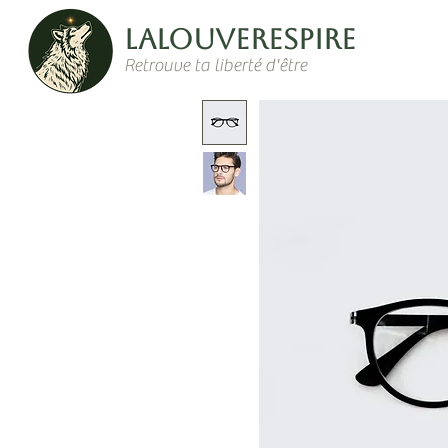
LaLouverespire
Retrouve ta liberté d'être