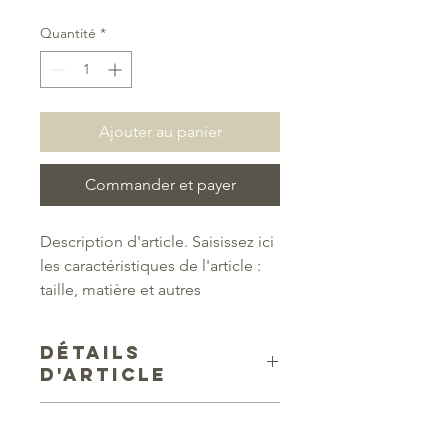
Quantité
*
Ajouter au panier
Commander et payer
Description d'article. Saisissez ici 
les caractéristiques de l'article : 
taille, matière et autres 
informations utiles.
DÉTAILS
D'ARTICLE
Détails d'article. Saisissez ici les
POLITIQUE
caractéristiques de l'article : taille,