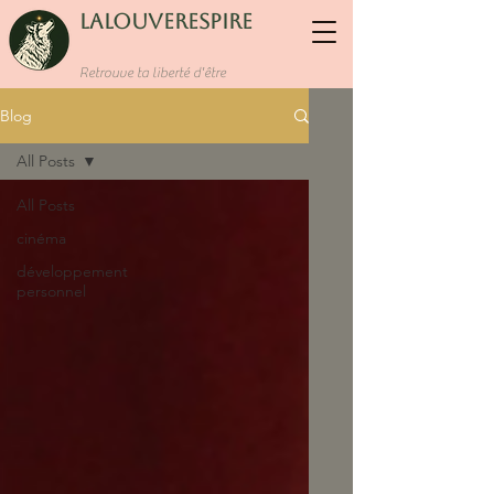
LaLouverespire
Retrouve ta liberté d'être
Blog
All Posts
All Posts
cinéma
développement
personnel