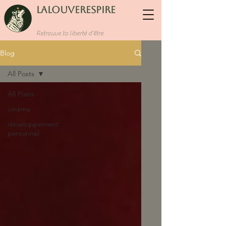
LaLouverespire
Retrouve ta liberté d'être
Blog
All Posts
All Posts
cinéma
développement
personnel