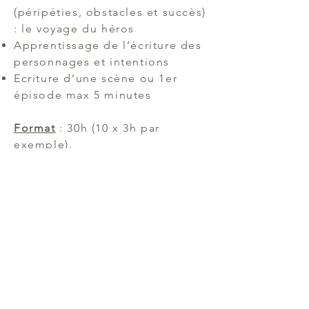
(péripéties, obstacles et succès)
: le voyage du héros
Apprentissage de l’écriture des
personnages et intentions
Ecriture d’une scène ou 1er
épisode max 5 minutes
Format
: 30h (10 x 3h par
exemple).
6 participants max par groupe
Adaptés à partir de 15 ans
Option : réalisation d’un teaser
en + : 15 heures
supplémentaires